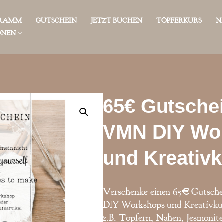
GRAMM
GUTSCHEIN
JETZT BUCHEN
TÖPFERKURS
N
ONEN
65€ Gutschei
VMN DIY Wo
und Kreativ
Verschenke einen 65
€
Gutsche
DIY Workshops und Kreativku
z.B. Töpfern, Nähen, Jesmonite