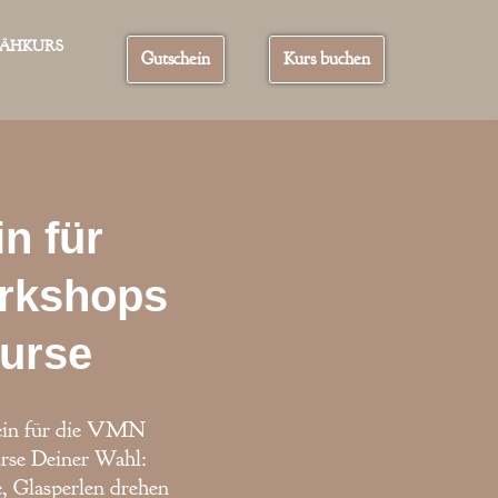
ÄHKURS
Gutschein
Kurs buchen
n für
rkshops
kurse
in für die VMN
rse Deiner Wahl:
, Glasperlen drehen